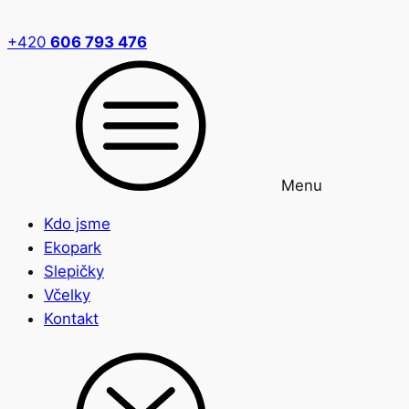
+420
606 793 476
Menu
Kdo jsme
Ekopark
Slepičky
Včelky
Kontakt