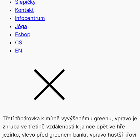
Slepičky
Kontakt
Infocentrum
Jóga
Eshop
CS
EN
Třetí třípárovka k mírně vyvýšenému greenu, vpravo je
zhruba ve třetině vzdálenosti k jamce opět ve hře
jezírko, vlevo před greenem bankr, vpravo hustší křoví